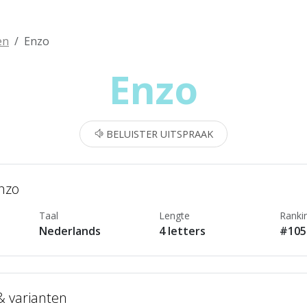
en
Enzo
Enzo
BELUISTER UITSPRAAK
Enzo
Taal
Lengte
Ranki
Nederlands
4 letters
#105
 & varianten