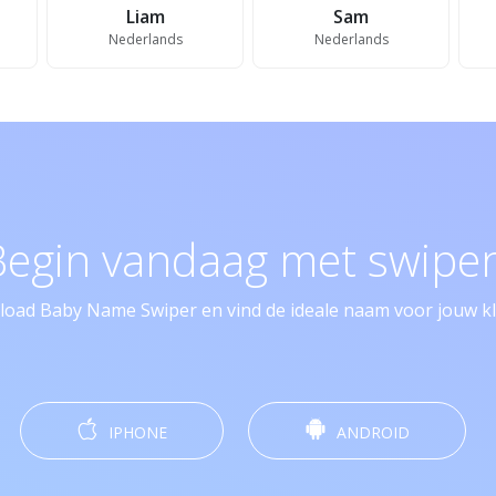
Liam
Sam
Nederlands
Nederlands
Begin vandaag met swipen
oad Baby Name Swiper en vind de ideale naam voor jouw kle
IPHONE
ANDROID