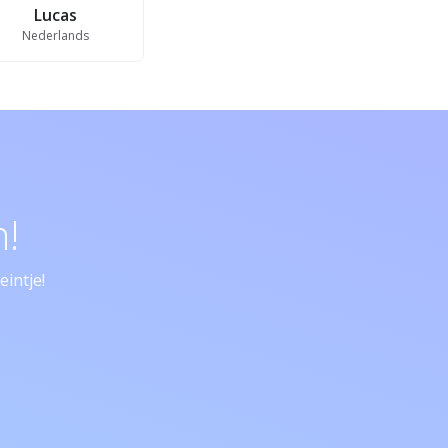
Lucas
Nederlands
!
intje!