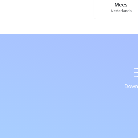
Mees
Nederlands
Downl