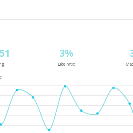
51
3%
ng
Like ratio
Mat
nd