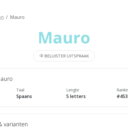
en
Mauro
Mauro
BELUISTER UITSPRAAK
Mauro
Taal
Lengte
Ranki
Spaans
5 letters
#453
 & varianten