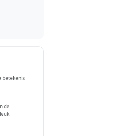
e betekenis
n de
leuk.