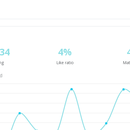
34
4%
ng
Like ratio
Mat
nd