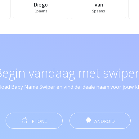
Diego
Iván
Spaans
Spaans
Begin vandaag met swipen
oad Baby Name Swiper en vind de ideale naam voor jouw kle
IPHONE
ANDROID