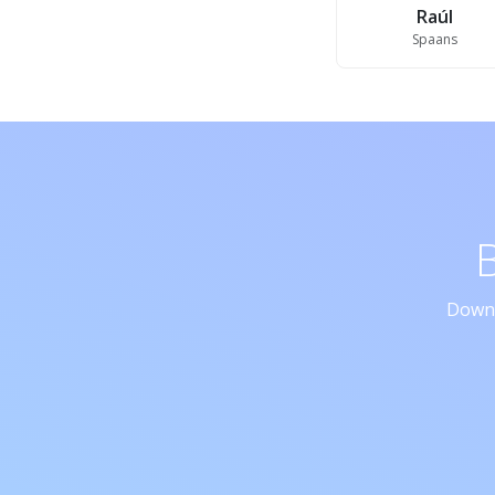
Raúl
Spaans
Downl