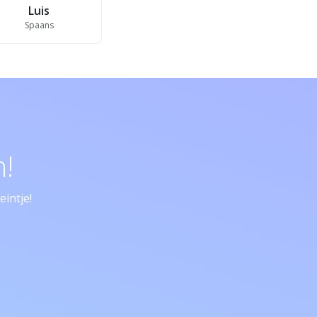
Luis
Spaans
!
intje!