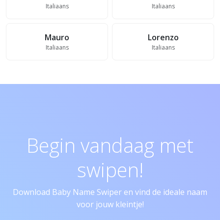
Italiaans
Italiaans
Mauro
Lorenzo
Italiaans
Italiaans
Begin vandaag met
swipen!
Download Baby Name Swiper en vind de ideale naam
voor jouw kleintje!